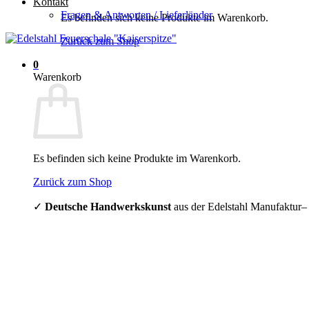
Kontakt
Fragen & Antworten / Lieferländer
Es befinden sich keine Produkte im Warenkorb.
Zurück zum Shop
0
Warenkorb
Es befinden sich keine Produkte im Warenkorb.
Zurück zum Shop
✓
Deutsche Handwerkskunst
aus der Edelstahl Manufaktur–