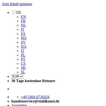
Zum Inhalt springen
DE
EN
FR
NL
FI
ES
NO
SV
DA
IT
PL
PT
CS
SK
SL
30 Tage kostenlose Retoure
+49 2404 6726434
kundenservice@stahlkunst.de
Anmelden