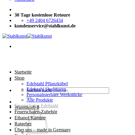
30 Tage kostenlose Retoure
+49 2404 6726434
kundenservice@stahlkunst.de
Startseite
Shop
Edelstahl Pflanzkübel
Edelstahl Skulpturen
Suchen nach:
Personalisierbare Werkstücke
Alle Produkte
Feuerschalen Edelstahl
Warenkorb
0
Feuerschalen-Zubehör
Ethanol Kamine
Ratgeber
Über uns – made in Germany