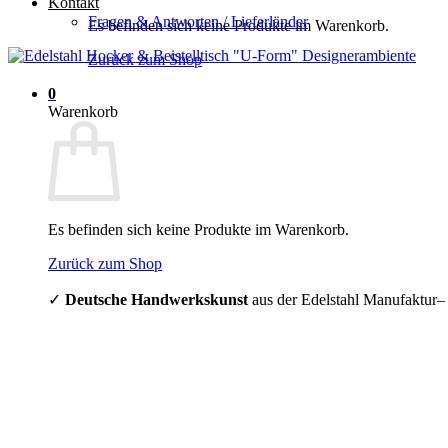
Kontakt
Fragen & Antworten / Lieferländer
Es befinden sich keine Produkte im Warenkorb.
Zurück zum Shop
0
Warenkorb
Es befinden sich keine Produkte im Warenkorb.
Zurück zum Shop
✓
Deutsche Handwerkskunst
aus der Edelstahl Manufaktur–