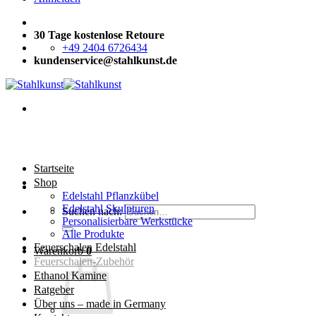
30 Tage kostenlose Retoure
+49 2404 6726434
kundenservice@stahlkunst.de
Startseite
Shop
Edelstahl Pflanzkübel
Edelstahl Skulpturen
Suchen nach:
Personalisierbare Werkstücke
Alle Produkte
Feuerschalen Edelstahl
Warenkorb
0
Feuerschalen-Zubehör
Ethanol Kamine
Ratgeber
Über uns – made in Germany