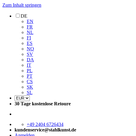
Zum Inhalt springen
DE
EN
FR
NL
FI
ES
NO
SV
DA
IT
PL
PT
CS
SK
SL
30 Tage kostenlose Retoure
+49 2404 6726434
kundenservice@stahlkunst.de
Anmelden